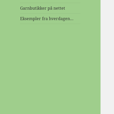
Garnbutikker på nettet
Eksempler fra hverdagen…