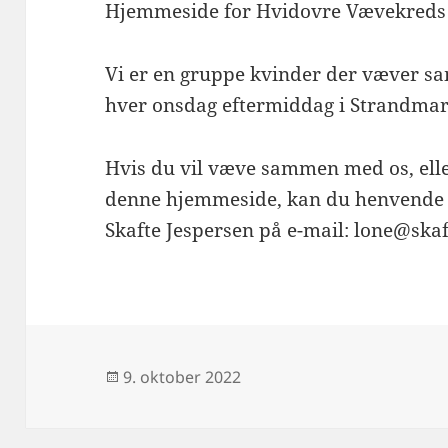
Hjemmeside for Hvidovre Vævekreds
Vi er en gruppe kvinder der væver 
hver onsdag eftermiddag i Strandmar
Hvis du vil væve sammen med os, ell
denne hjemmeside, kan du henvende d
Skafte Jespersen på e-mail: lone@skaf
Udgivet
9. oktober 2022
i