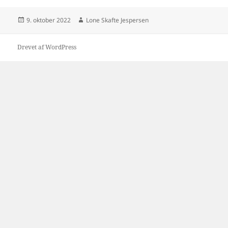
Udgivet
Forfatter
9. oktober 2022
Lone Skafte Jespersen
i
Drevet af WordPress