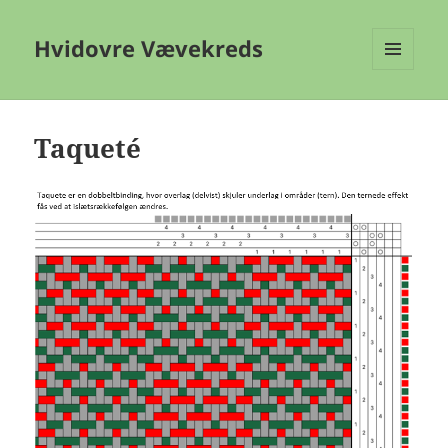
Hvidovre Vævekreds
MENU
OG
WIDGETS
Taqueté