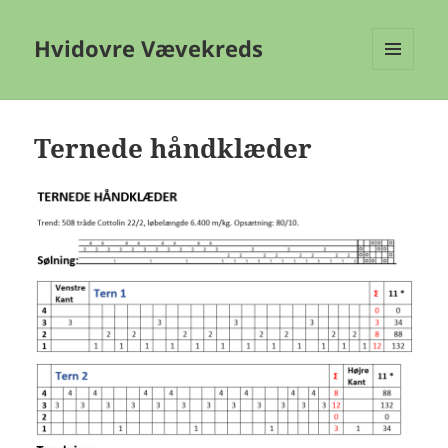
Hvidovre Vævekreds
MENU
OG
WIDGETS
Ternede håndklæder