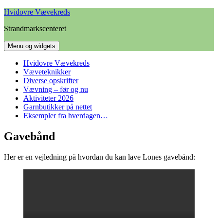
Hop
Hvidovre Vævekreds
til
Strandmarkscenteret
indhold
Menu og widgets
Hvidovre Vævekreds
Væveteknikker
Diverse opskrifter
Vævning – før og nu
Aktiviteter 2026
Garnbutikker på nettet
Eksempler fra hverdagen…
Gavebånd
Her er en vejledning på hvordan du kan lave Lones gavebånd: